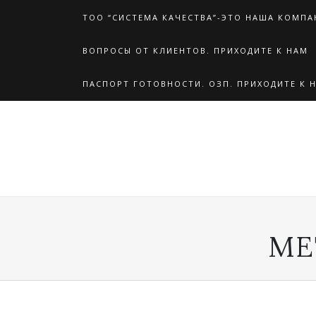
Перейти
ТОО “СИСТЕМА КАЧЕСТВА”-ЭТО НАША КОМПА
к
содержимому
ВОПРОСЫ ОТ КЛИЕНТОВ. ПРИХОДИТЕ К НАМ
ПАСПОРТ ГОТОВНОСТИ. ОЗП. ПРИХОДИТЕ К 
МЕ