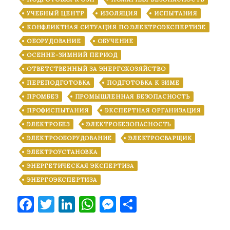
УЧЕБНЫЙ ЦЕНТР
ИЗОЛЯЦИЯ
ИСПЫТАНИЯ
КОНФЛИКТНАЯ СИТУАЦИЯ ПО ЭЛЕКТРОЭКСПЕРТИЗЕ
ОБОРУДОВАНИЕ
ОБУЧЕНИЕ
ОСЕННЕ-ЗИМНИЙ ПЕРИОД
ОТВЕТСТВЕННЫЙ ЗА ЭНЕРГОХОЗЯЙСТВО
ПЕРЕПОДГОТОВКА
ПОДГОТОВКА К ЗИМЕ
ПРОМБЕЗ
ПРОМЫШЛЕННАЯ БЕЗОПАСНОСТЬ
ПРОФИСПЫТАНИЯ
ЭКСПЕРТНАЯ ОРГАНИЗАЦИЯ
ЭЛЕКТРОБЕЗ
ЭЛЕКТРОБЕЗОПАСНОСТЬ
ЭЛЕКТРООБОРУДОВАНИЕ
ЭЛЕКТРОСВАРЩИК
ЭЛЕКТРОУСТАНОВКА
ЭНЕРГЕТИЧЕСКАЯ ЭКСПЕРТИЗА
ЭНЕРГОЭКСПЕРТИЗА
Facebook
Twitter
LinkedIn
WhatsApp
Messenger
Отправить