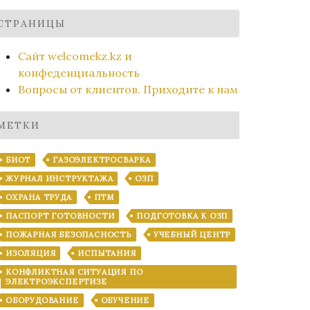
СТРАНИЦЫ
Сайт welcomekz.kz и
конфеденциальность
Вопросы от клиентов. Приходите к нам
МЕТКИ
БИОТ
ГАЗОЭЛЕКТРОСВАРКА
ЖУРНАЛ ИНСТРУКТАЖА
ОЗП
ОХРАНА ТРУДА
ПТМ
ПАСПОРТ ГОТОВНОСТИ
ПОДГОТОВКА К ОЗП
ПОЖАРНАЯ БЕЗОПАСНОСТЬ
УЧЕБНЫЙ ЦЕНТР
ИЗОЛЯЦИЯ
ИСПЫТАНИЯ
КОНФЛИКТНАЯ СИТУАЦИЯ ПО
ЭЛЕКТРОЭКСПЕРТИЗЕ
ОБОРУДОВАНИЕ
ОБУЧЕНИЕ