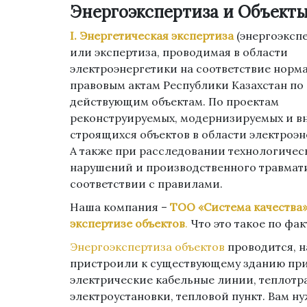
Энергоэкспертиза и Объекты
I. Энергетическая экспертиза
(энергоэкспе
или экспертиза, проводимая в области
электроэнергетики на соответствие нор
правовым актам Республики Казахстан по
действующим объектам. По проектам
реконструируемых, модернизируемых и в
строящихся объектов в области электроэн
А также при расследовании технологичес
нарушений и производственного травмат
соответствии с правилами.
Наша компания –
ТОО «Система качества
экспертизе объектов
.
Что это такое по фак
Энергоэкспертиза объектов
проводится, н
пристроили к существующему зданию прис
электрические кабельные линии, теплотра
электроустановки, тепловой пункт. Вам н