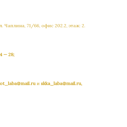
. Чаплина, 71/66, офис 202.2, этаж: 2.
14 — 28
;
ot_laba@mail.ru
и
skka_laba@mail.ru,
r
ить