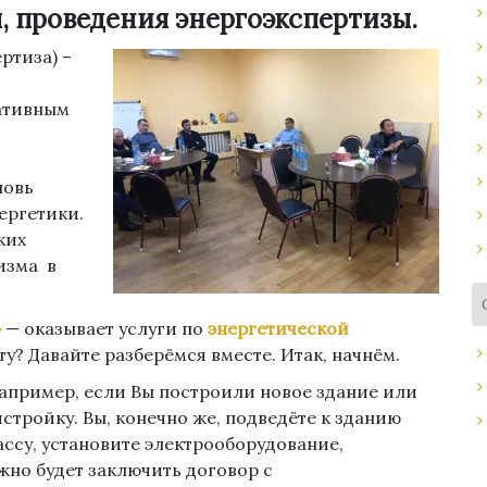
, проведения энергоэкспертизы.
ртиза) –
мативным
новь
ергетики.
ких
изма в
»
— оказывает услуги по
энергетической
ту? Давайте разберёмся вместе. Итак, начнём.
апример, если Вы построили новое здание или
тройку. Вы, конечно же, подведёте к зданию
ссу, установите электрооборудование,
ужно будет заключить договор с