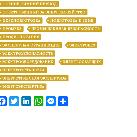
ОСЕННЕ-ЗИМНИЙ ПЕРИОД
ОТВЕТСТВЕННЫЙ ЗА ЭНЕРГОХОЗЯЙСТВО
ПЕРЕПОДГОТОВКА
ПОДГОТОВКА К ЗИМЕ
ПРОМБЕЗ
ПРОМЫШЛЕННАЯ БЕЗОПАСНОСТЬ
ПРОФИСПЫТАНИЯ
ЭКСПЕРТНАЯ ОРГАНИЗАЦИЯ
ЭЛЕКТРОБЕЗ
ЭЛЕКТРОБЕЗОПАСНОСТЬ
ЭЛЕКТРООБОРУДОВАНИЕ
ЭЛЕКТРОСВАРЩИК
ЭЛЕКТРОУСТАНОВКА
ЭНЕРГЕТИЧЕСКАЯ ЭКСПЕРТИЗА
ЭНЕРГОЭКСПЕРТИЗА
Facebook
Twitter
LinkedIn
WhatsApp
Messenger
Отправить