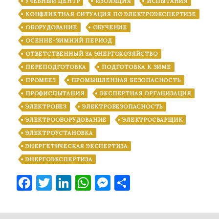
УЧЕБНЫЙ ЦЕНТР
ИЗОЛЯЦИЯ
ИСПЫТАНИЯ
КОНФЛИКТНАЯ СИТУАЦИЯ ПО ЭЛЕКТРОЭКСПЕРТИЗЕ
ОБОРУДОВАНИЕ
ОБУЧЕНИЕ
ОСЕННЕ-ЗИМНИЙ ПЕРИОД
ОТВЕТСТВЕННЫЙ ЗА ЭНЕРГОХОЗЯЙСТВО
ПЕРЕПОДГОТОВКА
ПОДГОТОВКА К ЗИМЕ
ПРОМБЕЗ
ПРОМЫШЛЕННАЯ БЕЗОПАСНОСТЬ
ПРОФИСПЫТАНИЯ
ЭКСПЕРТНАЯ ОРГАНИЗАЦИЯ
ЭЛЕКТРОБЕЗ
ЭЛЕКТРОБЕЗОПАСНОСТЬ
ЭЛЕКТРООБОРУДОВАНИЕ
ЭЛЕКТРОСВАРЩИК
ЭЛЕКТРОУСТАНОВКА
ЭНЕРГЕТИЧЕСКАЯ ЭКСПЕРТИЗА
ЭНЕРГОЭКСПЕРТИЗА
Facebook
Twitter
LinkedIn
WhatsApp
Messenger
Отправить